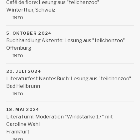
Café de flore: Lesung aus "teilchenzoo"
Winterthur
,
Schweiz
Osteria del fiore
Winterthur
,
Schweiz
INFO
5. OKTOBER 2024
Buchhandlung Akzente: Lesung aus "teilchenzoo"
Offenburg
Buchhandlung Akzente
Offenburg
INFO
20. JULI 2024
Literaturfest NantesBuch: Lesung aus "teilchenzoo"
Bad Heilbrunn
Langes Haus der Stiftung Kunst und Natur
Bad Heilbrun
INFO
18. MAI 2024
LiteraTurm: Moderation "Windstärke 17" mit
Caroline Wahl
Frankfurt
Kunstverein Familie Montez
Honsellstraße 7
INFO