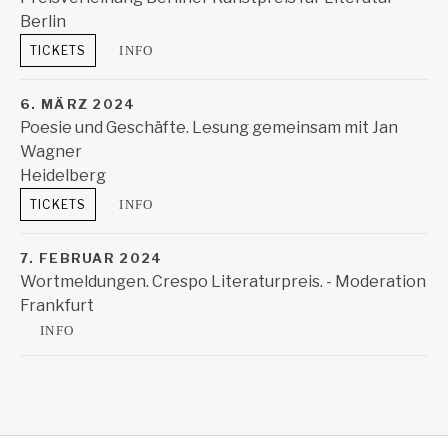
Berlin
Akademie der Künste
Berlin
TICKETS
INFO
6. MÄRZ 2024
Poesie und Geschäfte. Lesung gemeinsam mit Jan
Wagner
Heidelberg
Stadtbibliothek Heidelberg
Heidelberg
TICKETS
INFO
7. FEBRUAR 2024
Wortmeldungen. Crespo Literaturpreis. - Moderation
Frankfurt
Literaturhaus Frankfurt
Frankfurt
INFO