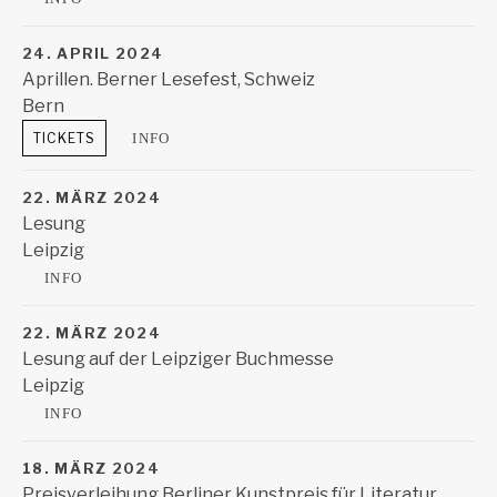
Frankfurt
,
60314
24. APRIL 2024
Aprillen. Berner Lesefest, Schweiz
Bern
Schlachthaus Theater
Bern
TICKETS
INFO
22. MÄRZ 2024
Lesung
Leipzig
KUB
Leipzig
INFO
22. MÄRZ 2024
Lesung auf der Leipziger Buchmesse
Leipzig
Buchmesse
Leipzig
INFO
18. MÄRZ 2024
Preisverleihung Berliner Kunstpreis für Literatur