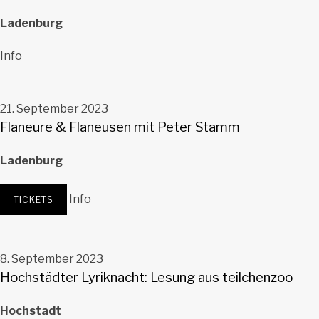
Ladenburg
Stadtbibliothek Ladenburg
Info
Ladenburg
21. September 2023
Flaneure & Flaneusen mit Peter Stamm
Ladenburg
Stadtbibliothek Ladenburg
Ladenburg
Info
TICKETS
8. September 2023
Hochstädter Lyriknacht: Lesung aus teilchenzoo
Hochstadt