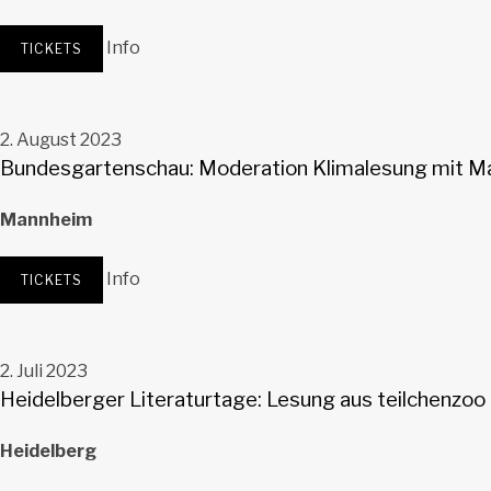
Evangelische Kirche Hochstadt
Hochstadt
Info
TICKETS
2. August 2023
Bundesgartenschau: Moderation Klimalesung mit M
Mannheim
Luisenpark Seebühne
Mannheim
Info
TICKETS
2. Juli 2023
Heidelberger Literaturtage: Lesung aus teilchenzoo
Heidelberg