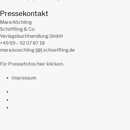
Pressekontakt
Mara Köchling
Schöffling & Co.
Verlagsbuchhandlung GmbH
+49 69 – 92 07 87 18
mara.koechling [@] schoeffling.de
Für Pressefotos hier klicken.
Impressum
Spotify
Facebook
Instagram