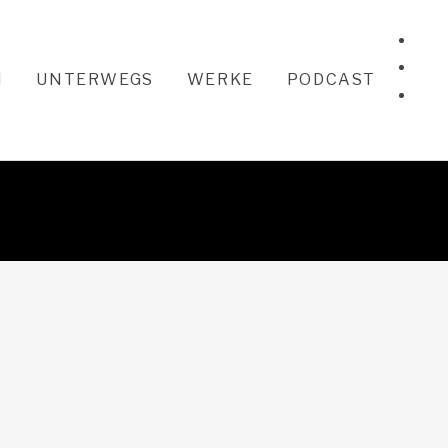
Spot
Fac
N
UNTERWEGS
WERKE
PODCAST
Ins