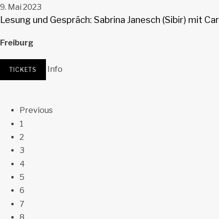
9. Mai 2023
Lesung und Gespräch: Sabrina Janesch (Sibir) mit Caro
Freiburg
Literaturhaus Freiburg
Freiburg
Info
TICKETS
Previous
Posts navigation
1
2
3
4
5
6
7
8