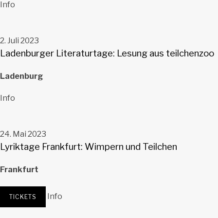
Universitätsplatz Heidelberg
Info
Heidelberg
2. Juli 2023
Ladenburger Literaturtage: Lesung aus teilchenzoo
Ladenburg
Glashaus Ladenburg
Info
Ladenburg
24. Mai 2023
Lyriktage Frankfurt: Wimpern und Teilchen
Frankfurt
Ausstellungshalle 1a
Schulstraße 1a
Info
TICKETS
Frankfurt