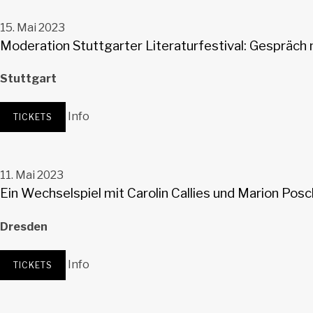
15. Mai 2023
Moderation Stuttgarter Literaturfestival: Gespräch 
Stuttgart
Literaturhaus Stuttgart
Breitscheidstraße 4
Info
TICKETS
Stuttgart
11. Mai 2023
Ein Wechselspiel mit Carolin Callies und Marion Po
Dresden
Erich Kästner Haus Dresden
Dresden
Info
TICKETS