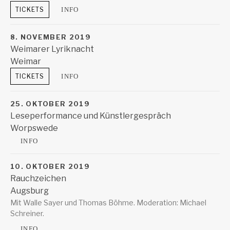
Hessisches Literaturforum
Waldschmidtstrasse 4
TICKETS
INFO
Frankfurt
8. NOVEMBER 2019
Weimarer Lyriknacht
Weimar
Stadtbücherei Weimar
Weimar
TICKETS
INFO
25. OKTOBER 2019
Leseperformance und Künstlergespräch
Worpswede
Große Kunstschau
Lindenallee 5
INFO
Worpswede
10. OKTOBER 2019
Rauchzeichen
Augsburg
Brechthaus
Mit Walle Sayer und Thomas Böhme. Moderation: Michael
Augsburg
Schreiner.
INFO