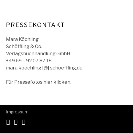
PRESSEKONTAKT
Mara Köchling
Schöffling & Co.
Verlagsbuchhandlung GmbH
+49 69 – 92 07 87 18
mara.koechling [@] schoeffling.de
Für Pressefotos hier klicken.
Impressum
Spotify
Facebook
Instagram