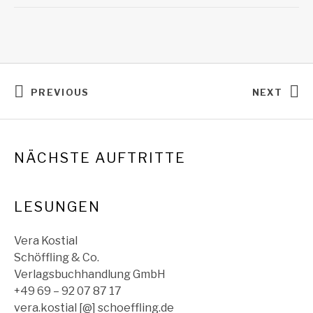
Posts navigation
PREVIOUS
NEXT
NÄCHSTE AUFTRITTE
LESUNGEN
Vera Kostial
Schöffling & Co.
Verlagsbuchhandlung GmbH
+49 69 – 92 07 87 17
vera.kostial [@] schoeffling.de