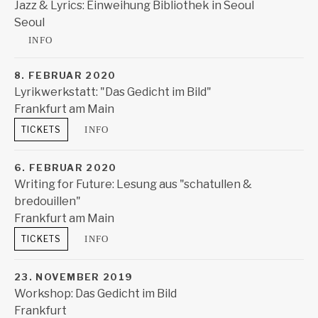
Jazz & Lyrics: Einweihung Bibliothek in Seoul
Seoul
Goethe Institut Korea
132, Sowol-ro, Yongsan-gu
INFO
Seoul
8. FEBRUAR 2020
Lyrikwerkstatt: "Das Gedicht im Bild"
Frankfurt am Main
Mousonturm
Frankfurt am Main
TICKETS
INFO
6. FEBRUAR 2020
Writing for Future: Lesung aus "schatullen &
bredouillen"
Frankfurt am Main
Haus am Dom
Frankfurt am Main
TICKETS
INFO
23. NOVEMBER 2019
Workshop: Das Gedicht im Bild
Frankfurt