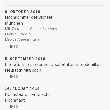
9. OKTOBER 2019
Nachsommer der Dichter
München
Lyrik Kabinett
Mit: Zsuzsanna Gahse (Svizzera)
München
Luciole (Francia)
Milo de Angelis (Italia)
INFO
5. SEPTEMBER 2019
Literaturvilla präsentiert: "schatullen & bredouillen"
Neustadt Mußbach
Parkvilla Herrenhof
Neustadt Mußbach
INFO
16. AUGUST 2019
Hochstädter Lyriknacht
Hochstadt
Evangelische Kirche Hochstadt
Hochstadt
INFO