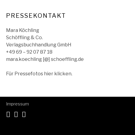
PRESSEKONTAKT
Mara Köchling
Schöffling & Co.
Verlagsbuchhandlung GmbH
+49 69 – 92 07 87 18
mara.koechling [@] schoeffling.de
Für Pressefotos hier klicken.
Impressum
Spotify
Facebook
Instagram